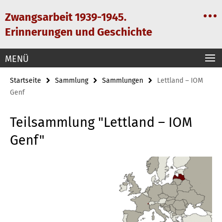
Springe
Service-
Zwangsarbeit 1939-1945.
direkt
Navigation
zu
Erinnerungen und Geschichte
Inhalt
MENÜ
Startseite
Sammlung
Sammlungen
Lettland – IOM
Genf
Teilsammlung "Lettland – IOM
Genf"