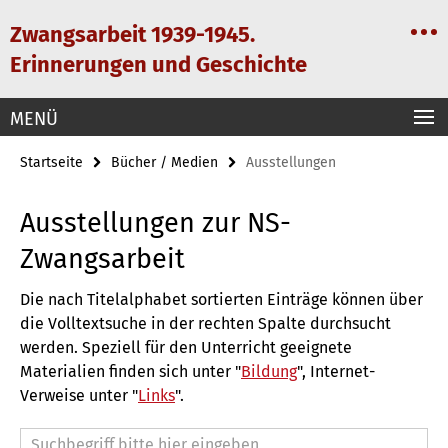
Springe
Service-
Zwangsarbeit 1939-1945.
direkt
Navigation
zu
Erinnerungen und Geschichte
Inhalt
MENÜ
Startseite
Bücher / Medien
Ausstellungen
Ausstellungen zur NS-
Zwangsarbeit
Die nach Titelalphabet sortierten Einträge können über
die Volltextsuche in der rechten Spalte durchsucht
werden. Speziell für den Unterricht geeignete
Materialien finden sich unter "
Bildung
", Internet-
Verweise unter "
Links
".
Suchbegriff