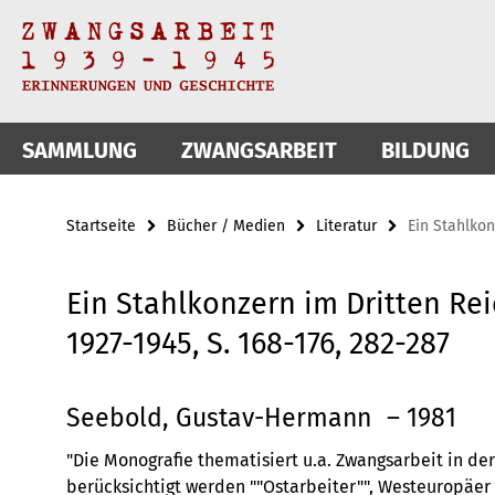
Springe
Service-
direkt
zu
Navigation
Inhalt
SAMMLUNG
ZWANGSARBEIT
BILDUNG
Startseite
Bücher / Medien
Literatur
Ein Stahlkon
Ein Stahlkonzern im Dritten Re
1927-1945, S. 168-176, 282-287
Seebold, Gustav-Hermann
– 1981
"Die Monografie thematisiert u.a. Zwangsarbeit in de
berücksichtigt werden ""Ostarbeiter"", Westeuropäer