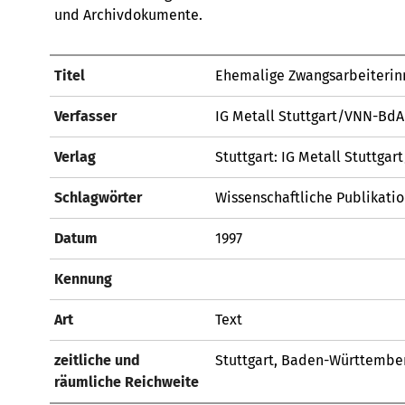
und Archivdokumente.
Titel
Ehemalige Zwangsarbeiterinn
Verfasser
IG Metall Stuttgart/VNN-BdA 
Verlag
Stuttgart: IG Metall Stuttga
Schlagwörter
Wissenschaftliche Publikati
Datum
1997
Kennung
Art
Text
zeitliche und
Stuttgart, Baden-Württembe
räumliche Reichweite