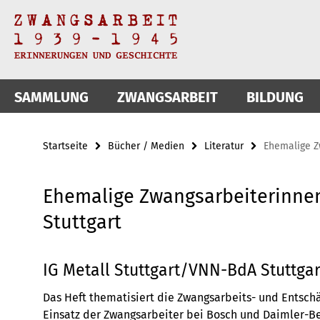
Springe
Service-
direkt
zu
Navigation
Inhalt
SAMMLUNG
ZWANGSARBEIT
BILDUNG
Startseite
Bücher / Medien
Literatur
Ehemalige Z
Ehemalige Zwangsarbeiterinnen
Stuttgart
IG Metall Stuttgart/VNN-BdA Stuttgart
Das Heft thematisiert die Zwangsarbeits- und Entsch
Einsatz der Zwangsarbeiter bei Bosch und Daimler-Ben