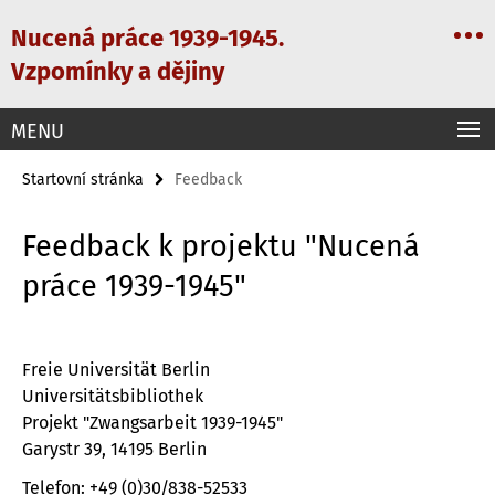
Springe
Servisní
Nucená práce 1939-1945.
direkt
navigace
zu
Vzpomínky a dějiny
Inhalt
MENU
Startovní stránka
Feedback
Feedback k projektu "Nucená
práce 1939-1945"
Freie Universität Berlin
Universitätsbibliothek
Projekt "Zwangsarbeit 1939-1945"
Garystr 39, 14195 Berlin
Telefon: +49 (0)30/838-52533