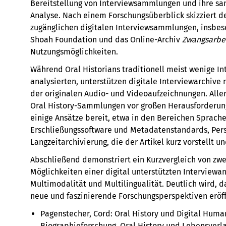
Bereitstellung von Interviewsammlungen und ihre 
Analyse. Nach einem Forschungsüberblick skizziert der
zugänglichen digitalen Interviewsammlungen, insbe
Shoah Foundation und das Online-Archiv
Zwangsarbei
Nutzungsmöglichkeiten.
Während Oral Historians traditionell meist wenige In
analysierten, unterstützen digitale Interviewarchiv
der originalen Audio- und Videoaufzeichnungen. Aller
Oral History-Sammlungen vor großen Herausforderunge
einige Ansätze bereit, etwa in den Bereichen Sprac
Erschließungssoftware und Metadatenstandards, Pers
Langzeitarchivierung, die der Artikel kurz vorstellt un
Abschließend demonstriert ein Kurzvergleich von zwe
Möglichkeiten einer digital unterstützten Interviewan
Multimodalität und Multilingualität. Deutlich wird, d
neue und faszinierende Forschungsperspektiven eröf
Pagenstecher, Cord: Oral History und Digital Humanit
Biographieforschung, Oral History und Lebensverla