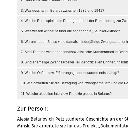
2. Haben Sie auch Roma interviewt?
3. Was geschah in Belarus zwischen 1939 und 1941?
4. Welche Rolle spielte die Propaganda bei der Rekrutierung zur Zw
5. Was wissen wir heute über die sogenannte „Sauckel-Aktion“?
6. Warum haben Sie so viele damals minderjährige Zwangsarbeiter i
7. Sind Themen wie der nationalsozialistische Krankenmord in Bela
8. Sind ehemalige Zwangsarbeiter Teil der offiziellen Erinnerungskul
9. Welche Opfer- bzw. Erfahrungsgruppen wurden entschädigt?
10. Wie bewerten Sie die Befragung von Zwangsarbeitern und die Per
11. Welche aktuellen Interview-Projekte gibt es in Belarus?
Zur Person:
Alesja Belanovich-Petz studierte Geschichte an der 
Minsk. Sie arbeitete sie für das Projekt „Dokumentat