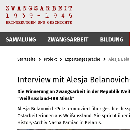
Springe
Service-
direkt
zu
Navigation
Inhalt
SAMMLUNG
ZWANGSARBEIT
BILDUNG
Startseite
Projekt
Expertengespräche
Alesja Bela
Interview mit Alesja Belanovich
Die Erinnerung an Zwangsarbeit in der Republik Wei
"Weißrussland-IBB Minsk"
Alesja Belanovich-Petz promoviert über geschlechtss
Ostarbeiterinnen aus Weißrussland. Sie spricht über 
History-Archiv Nasha Pamiac in Belarus.