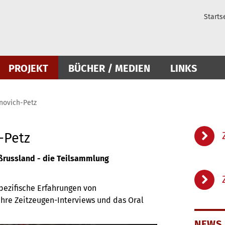
Starts
PROJEKT
BÜCHER / MEDIEN
LINKS
novich-Petz
-Petz
ßrussland - die Teilsammlung
pezifische Erfahrungen von
ihre Zeitzeugen-Interviews und das Oral
NEWS