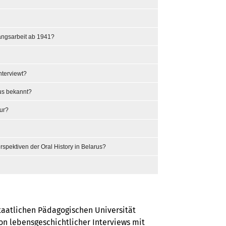
angsarbeit ab 1941?
nterviewt?
rus bekannt?
tur?
spektiven der Oral History in Belarus?
Staatlichen Pädagogischen Universität
ion lebensgeschichtlicher Interviews mit