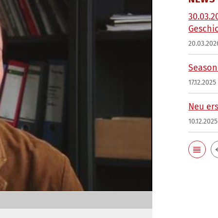
30.03.2
Geschi
20.03.202
Season'
17.12.2025
Neu ers
10.12.2025
,
selected