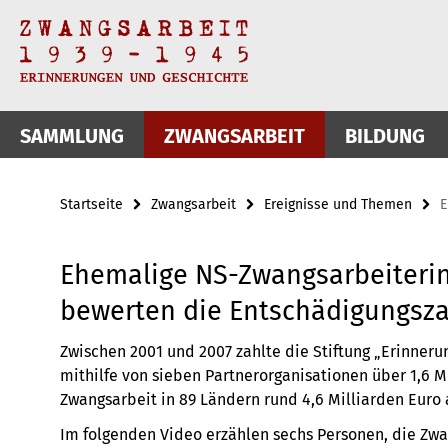
Springe
Service-
direkt
zu
Navigation
Inhalt
SAMMLUNG
ZWANGSARBEIT
BILDUNG
Startseite
Zwangsarbeit
Ereignisse und Themen
E
Ehemalige NS-Zwangsarbeiteri
bewerten die Entschädigungsz
Zwischen 2001 und 2007 zahlte die Stiftung „Erinneru
mithilfe von sieben Partnerorganisationen über 1,6 
Zwangsarbeit in 89 Ländern rund 4,6 Milliarden Euro 
Im folgenden Video erzählen sechs Personen, die Zwan