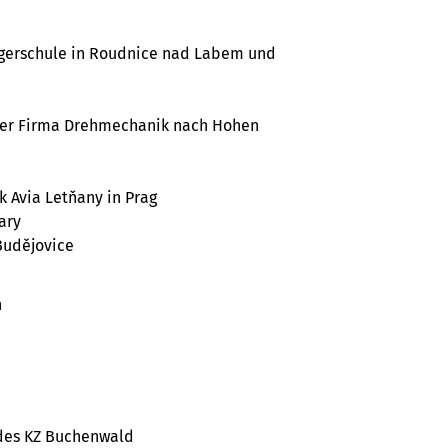
rgerschule in Roudnice nad Labem und
 der Firma Drehmechanik nach Hohen
k Avia Letňany in Prag
ary
Budějovice
h
 des KZ Buchenwald