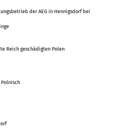
tungsbetrieb der AEG in Hennigsdorf bei
linge
itte Reich geschädigten Polen
 Polnisch
orf