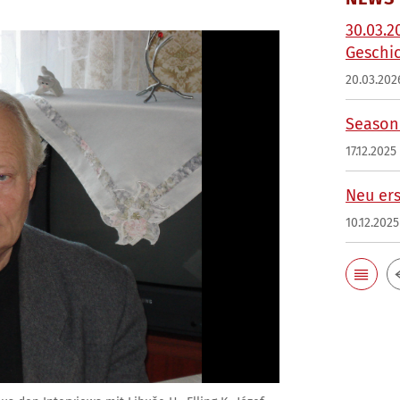
30.03.2
Geschi
20.03.202
Season'
17.12.2025
Neu ers
10.12.2025