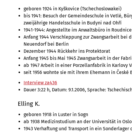
geboren 1924 in Kyškovice (Tschechoslowakei)
bis 1941: Besuch der Gemeindeschule in Vetlé, Bü
zweijährige Handelsschule in Budyni nad Ohří
1941-1944: Angestellte im Anwaltsbüro in Roudnice
Anfang 1944 Verschleppung zur Zwangsarbeit bei
Neuendorf bei Berlin
Dezember 1944 Rückkehr ins Protektorat
Anfang 1945 bis Mai 1945 Zwangsarbeit in der Fabri
ab 1947 Arbeit in einer Porzellanfabrik in Karlovy V
seit 1956 wohnte sie mit ihrem Ehemann in České 
Interview za436
Dauer 3:22 h, Datum: 9.1.2006, Sprache: Tschechisc
Elling K.
geboren 1918 in Luster in Sogn
ab 1938 Medizinstudium an der Universität in Oslo
1943 Verhaftung und Transport in ein Sonderlager