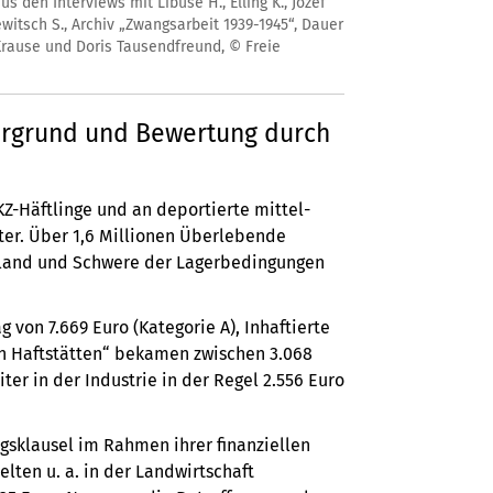
den Interviews mit Libuše H., Elling K., Józef
ewitsch S., Archiv „Zwangsarbeit 1939-1945“, Dauer
Krause und Doris Tausendfreund, © Freie
ergrund und Bewertung durch
Z-Häftlinge und an deportierte mittel-
ter. Über 1,6 Millionen Überlebende
tsland und Schwere der Lagerbedingungen
von 7.669 Euro (Kategorie A), Inhaftierte
n Haftstätten“ bekamen zwischen 3.068
er in der Industrie in der Regel 2.556 Euro
gsklausel im Rahmen ihrer finanziellen
lten u. a. in der Landwirtschaft