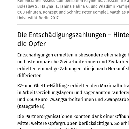
Video
Beneficiaries Assess Compensation Payments. Ausschnitte aus 
Bolesław S., Halyna H., Janina Halina G. und Wladimir Parfirj
6:00 Minuten, Konzept und Schnitt: Peter Kompiel, Matthias 
Universität Berlin 2017
Die Entschädigungszahlungen – Hint
die Opfer
Entschädigungen erhielten insbesondere ehemalige K
und osteuropäische Zivilarbeiterinnen und Zivilarbei
erhielten einmalige Zahlungen, die je nach Herkunf
differierten.
KZ- und Ghetto-Häftlinge erhielten den Maximalbetrag 
in Arbeitserziehungslagern und sogenannten "andere
und 7.669 Euro, Zwangsarbeiterinnen und Zwangsarbeit
(Kategorie B).
Die Partnerorganisationen konnten dank einer Öffnun
Mittel weitere Opfergruppen berücksichtigen. So erhie