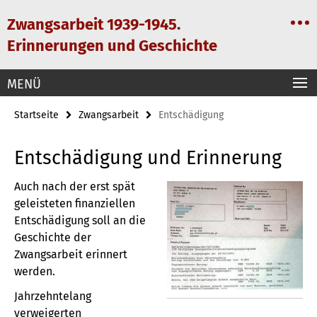
Springe
Service-
Zwangsarbeit 1939-1945.
direkt
Navigation
zu
Erinnerungen und Geschichte
Inhalt
MENÜ
Startseite
Zwangsarbeit
Entschädigung
Entschädigung und Erinnerung
Auch nach der erst spät
geleisteten finanziellen
Entschädigung soll an die
Geschichte der
Zwangsarbeit erinnert
werden.
Jahrzehntelang
verweigerten