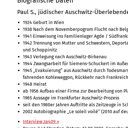
Biografische Daten
Paul S., jüdischer Auschwitz-Überlebend
1924 Geburt in Wien
1938 Nach dem Novemberpogrom Flucht nach Belgi
1941 Einweisung ins Familienlager Agde / Südfrank
1942 Trennung von Mutter und Schwestern, Deporta
und Schoppinitz
1943 Verlegung nach Auschwitz-Birkenau
1944 Zwangsarbeit für Siemens-Schuckert im Auße
1945 „Evakuierung“ aus Auschwitz durch Todesmar
fahrenden Kohlewaggon, Rückkehr nach Frankreic
1948 Heirat
ab 1956 Aufbau einer Firma zur Bearbeitung von Pla
1965 Aussage im Frankfurter Auschwitz-Prozess
seit den 1980er Jahren Auftritte als Zeitzeuge in S
2002 Autobiographie „Le soleil voilé“ (2010 auf deu
Interview za409 »