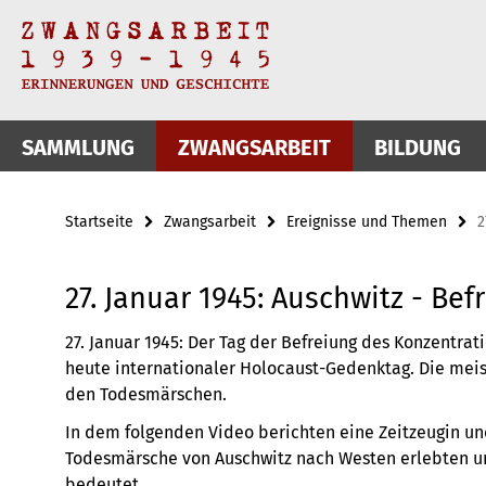
Springe
Service-
direkt
zu
Navigation
Inhalt
SAMMLUNG
ZWANGSARBEIT
BILDUNG
Startseite
Zwangsarbeit
Ereignisse und Themen
2
27. Januar 1945: Auschwitz - B
27. Januar 1945: Der Tag der Befreiung des Konzentrat
heute internationaler Holocaust-Gedenktag. Die meis
den Todesmärschen.
In dem folgenden Video berichten eine Zeitzeugin und
Todesmärsche von Auschwitz nach Westen erlebten und
bedeutet.