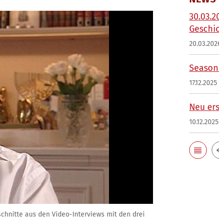
30.03.2
Geschi
20.03.202
Season'
17.12.2025
Neu ers
10.12.2025
schnitte aus den Video-Interviews mit den drei