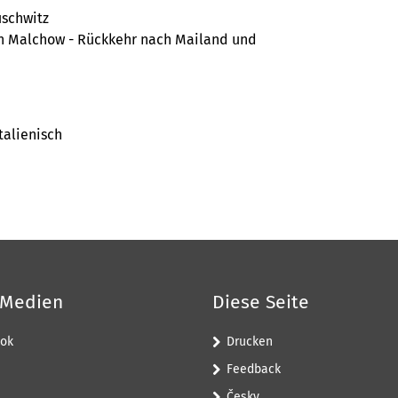
uschwitz
ch Malchow - Rückkehr nach Mailand und
talienisch
 Medien
Diese Seite
ok
Drucken
Feedback
Česky